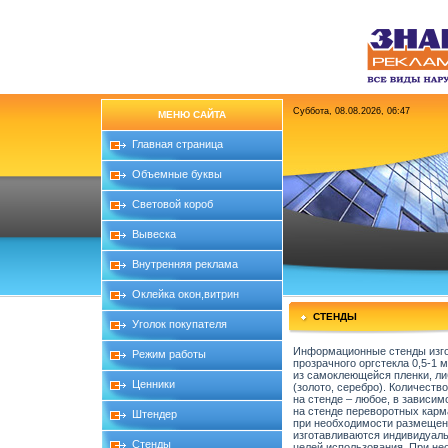
Суббота, 08.08.2026, 06:47
МЕНЮ САЙТА
Главная страница
Объемные буквы
Световой короб
Вывеска
Внутренняя реклама
Оклейка окон,витрин
СТЕНДЫ
Уголок покупателя
Информационные стенды изгот
Режим работы
прозрачного оргстекла 0,5-1
из самоклеющейся пленки, ли
Ценники
(золото, серебро). Количеств
на стенде – любое, в зависи
на стенде переворотных карм
Штендер
при необходимости размещен
изготавливаются индивидуаль
Стенды
целей использования. При не