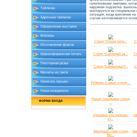
галогеновыми лампами, котор
наружная подсветка- выносн
Таблички
монтируется на специальное к
ситуация, когда крепление на
Адресные таблички
случае изготавливается осно
Оформление выставок
Воблеры
Стенд "Уголок пита...
С
Изготовление флагов
Широкоформатная печать
Стенд "Соблюдай за...
Ст
Плоттерная резка
Стенд "Символика Р...
С
Магниты на такси
Написать письмо
Ребенок и закон -стенд ...
Наши координаты
Нашит праздники- стенд
ФОРМА ВХОДА
...
Здоровье-это здорово-
Зв
ст...
Звездный старт-стенд
Аи
Мо...