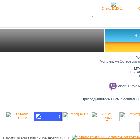
Стенд БЦЗ 1...
С
ЧП
Ре
г.Могилев, ул.Островског
МТС
ТЕЛ./Ф
E-
Viber: +3752
Присоединяйтесь к нам в социальн
"ЗНАК ДИЗАЙ
Рекламное агентство «ЗНАК ДИЗАЙН», ЧП