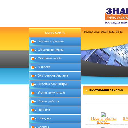
Воскресенье, 09.08.2026, 05:13
МЕНЮ САЙТА
Главная страница
Объемные буквы
Световой короб
Вывеска
Внутренняя реклама
Оклейка окон,витрин
ВНУТРЕННЯЯ РЕКЛАМА
Уголок покупателя
Режим работы
Ценники
Штендер
8 Марта табличка
8 
внутре...
Стенды