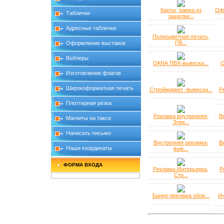
Карты, рамка из
Офо
Таблички
защелки...
Адресные таблички
Полноцветная печать,
ПВ...
Оформление выставок
Воблеры
ОКНА ПВХ-вывеска...
О
Изготовление флагов
Широкоформатная печать
Строймаркет -вывеска...
Р
Плоттерная резка
Реклама внутренняя-
В
Магниты на такси
Элек...
Написать письмо
Внутренняя реклама-
В
Наши координаты
выв...
ФОРМА ВХОДА
Реклама-Интерьерка,
Р
Стр...
Банер-реклама обои...
И