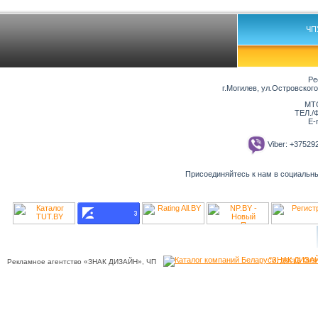
ЧП
Ре
г.Могилев, ул.Островског
МТС
ТЕЛ./Ф
E-
Viber: +3752
Присоединяйтесь к нам в социальн
"ЗНАК ДИЗАЙ
Рекламное агентство «ЗНАК ДИЗАЙН», ЧП