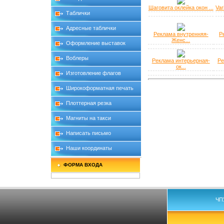
Шаговита оклейка окон ...
Var
Таблички
Адресные таблички
Реклама внутренняя-
Р
Женс...
Оформление выставок
Воблеры
Реклама интерьерная-
Ре
ок...
Изготовление флагов
Широкоформатная печать
Плоттерная резка
Магниты на такси
Написать письмо
Наши координаты
ФОРМА ВХОДА
ЧП