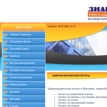
Суббота, 08.08.2026, 01:10
МЕНЮ САЙТА
Главная страница
Объемные буквы
Световой короб
Вывеска
Внутренняя реклама
Оклейка окон,витрин
ШИРОКОФОРМАТНАЯ ПЕЧАТЬ
Уголок покупателя
Режим работы
Широкоформатная печать в Могилеве, шириной 
Ценники
-печать на виниловой пленке
-печать на банере (+установка креплен
Штендер
-печать на сетке
-печать на прозрачной пленке
-печать на пленке
Стенды