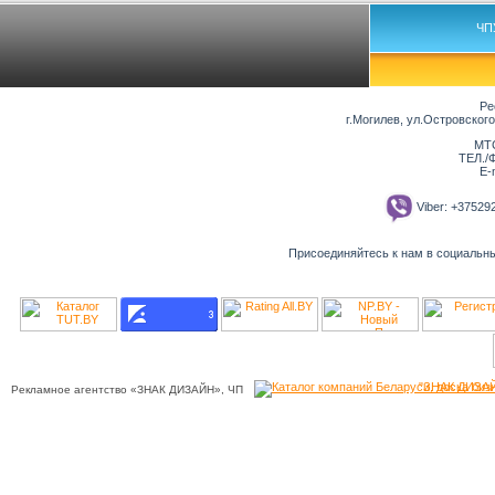
ЧП
Ре
г.Могилев, ул.Островског
МТС
ТЕЛ./Ф
E-
Viber: +3752
Присоединяйтесь к нам в социальн
"ЗНАК ДИЗАЙ
Рекламное агентство «ЗНАК ДИЗАЙН», ЧП