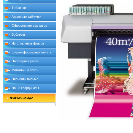
Таблички
Адресные таблички
Оформление выставок
Воблеры
Изготовление флагов
Широкоформатная печать
Плоттерная резка
Магниты на такси
Написать письмо
Наши координаты
ФОРМА ВХОДА