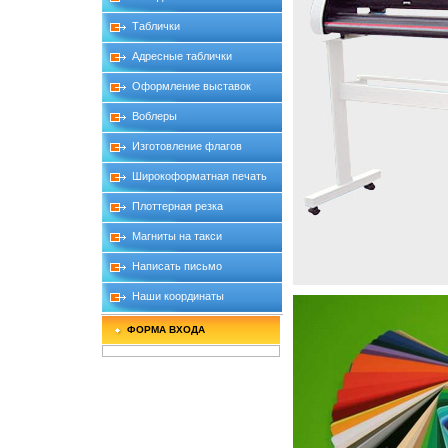
Таблички
Адресные таблички
Оформление выставок
Воблеры
Изготовление флагов
Широкоформатная печать
Плоттерная резка
Магниты на такси
Написать письмо
Наши координаты
ФОРМА ВХОДА