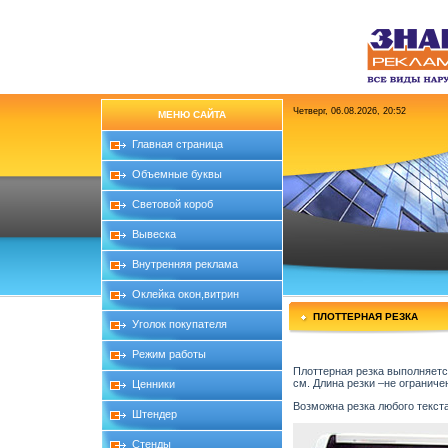
Четверг, 06.08.2026, 20:52
МЕНЮ САЙТА
Главная страница
Объемные буквы
Световой короб
Вывеска
Внутренняя реклама
Оклейка окон,витрин
ПЛОТТЕРНАЯ РЕЗКА
Уголок покупателя
Режим работы
Плоттерная резка выполняетс
см. Длина резки –не ограниче
Ценники
Возможна резка любого текста
Штендер
Стенды