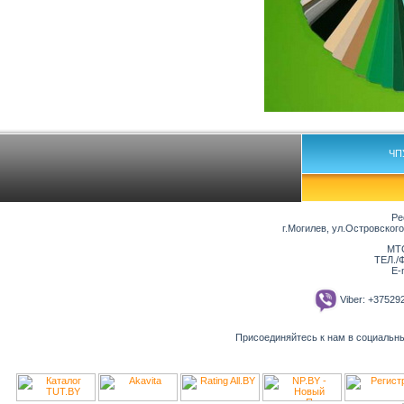
ЧП
Ре
г.Могилев, ул.Островског
МТС
ТЕЛ./Ф
E-
Viber: +3752
Присоединяйтесь к нам в социальн