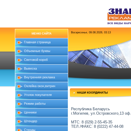
Воскресенье, 09.08.2026, 03:13
МЕНЮ САЙТА
Главная страница
Объемные буквы
Световой короб
Вывеска
Внутренняя реклама
Оклейка окон,витрин
НАШИ КООРДИНАТЫ
Уголок покупателя
Режим работы
Республика Беларусь
Ценники
г.Могилев, ул.Островского,13 оф
Штендер
МТС: 8 (029) 2-55-45-35
ТЕЛ./ФАКС: 8 (0222) 47-44-08
Стенды