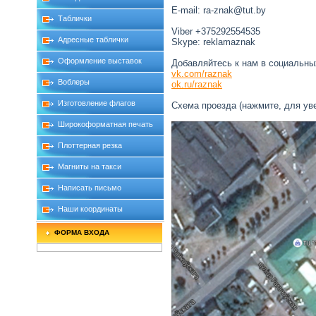
E-mail: ra-znak@tut.by
Таблички
Viber +375292554535
Адресные таблички
Skype: reklamaznak
Оформление выставок
Добавляйтесь к нам в социальны
vk.com/raznak
Воблеры
ok.ru/raznak
Изготовление флагов
Схема проезда (нажмите, для ув
Широкоформатная печать
Плоттерная резка
Магниты на такси
Написать письмо
Наши координаты
ФОРМА ВХОДА