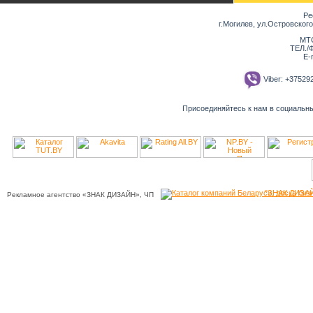
Ре
г.Могилев, ул.Островског
МТС
ТЕЛ./Ф
E-
Viber: +3752
Присоединяйтесь к нам в социальн
"ЗНАК ДИЗАЙ
Рекламное агентство «ЗНАК ДИЗАЙН», ЧП