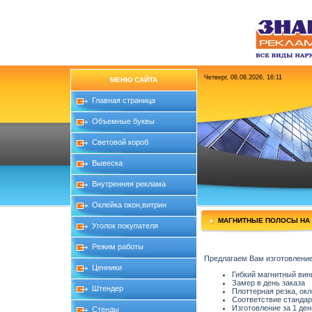
Четверг, 06.08.2026, 16:11
МЕНЮ САЙТА
Главная страница
Объемные буквы
Световой короб
Вывеска
Внутренняя реклама
Оклейка окон,витрин
МАГНИТНЫЕ ПОЛОСЫ НА 
Уголок покупателя
Режим работы
Предлагаем Вам изготовление
Ценники
Гибкий магнитный вин
Замер в день заказа
Штендер
Плоттерная резка, ок
Соответствие станда
Изготовление за 1 ден
Стенды