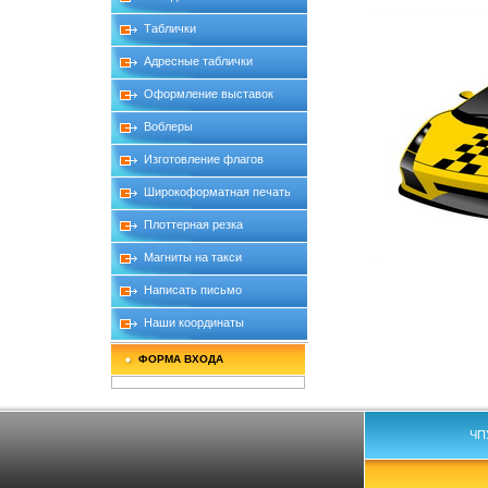
Таблички
Адресные таблички
Оформление выставок
Воблеры
Изготовление флагов
Широкоформатная печать
Плоттерная резка
Магниты на такси
Написать письмо
Наши координаты
ФОРМА ВХОДА
ЧП