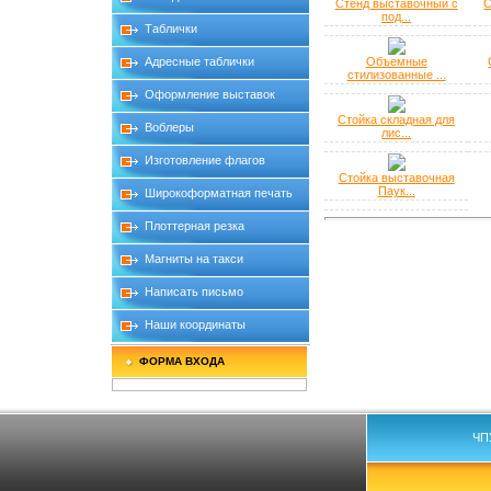
Стенд выставочный с
С
под...
Таблички
Адресные таблички
Объемные
стилизованные ...
Оформление выставок
Стойка складная для
Воблеры
лис...
Изготовление флагов
Стойка выставочная
Паук...
Широкоформатная печать
Плоттерная резка
Магниты на такси
Написать письмо
Наши координаты
ФОРМА ВХОДА
ЧП