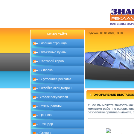
Суббота, 08.08.2026, 03:50
МЕНЮ САЙТА
Главная страница
Объемные буквы
Световой короб
Вывеска
Внутренняя реклама
Оклейка окон,витрин
ОФОРМЛЕНИЕ ВЫСТАВОК
Уголок покупателя
У нас Вы можете заказать как
Режим работы
комплекс работ по оформлени
разработки оригинал-макета,
Ценники
Штендер
Стенды