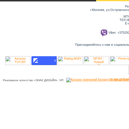
Ре
г.Могилев, ул.Островског
МТС
ТЕЛ./Ф
E-
Viber: +3752
Присоединяйтесь к нам в социальн
"ЗНАК ДИЗАЙ
Рекламное агентство «ЗНАК ДИЗАЙН», ЧП